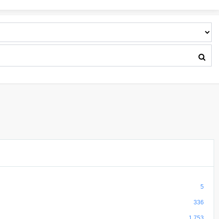
5
336
1,753