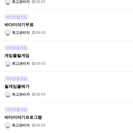
최고관리자
08-03
야마토릴게임
바다이야기무료
최고관리자
08-03
야마토릴게임
게임몰릴게임
최고관리자
08-03
야마토릴게임
릴게임몰메가
최고관리자
08-03
야마토릴게임
바다이야기프로그램
최고관리자
08-03