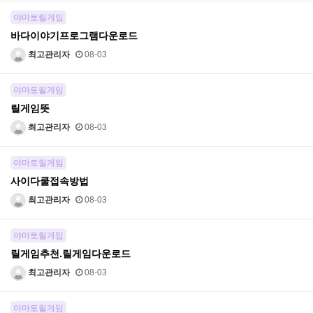
야마토릴게임
바다이야기프로그램다운로드
최고관리자
08-03
야마토릴게임
릴게임뜻
최고관리자
08-03
야마토릴게임
사이다쿨접속방법
최고관리자
08-03
야마토릴게임
릴게임추천.릴게임다운로드
최고관리자
08-03
야마토릴게임