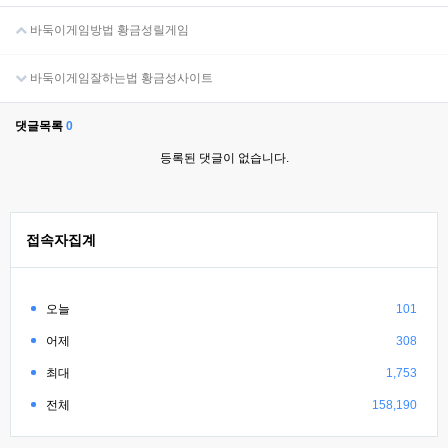
바둑이게임방법 황금성릴게임
바둑이게임잘하는법 황금성사이트
댓글목록
0
등록된 댓글이 없습니다.
접속자집계
오늘
101
어제
308
최대
1,753
전체
158,190