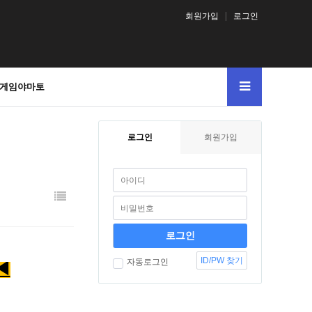
회원가입
로그인
게임야마토
로그인
회원가입
ID/PW 찾기
자동로그인
◀