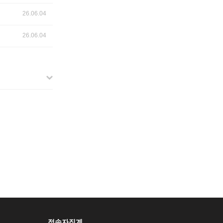
26.06.04
26.06.04
접속자집계