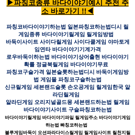
▶파칭코종류 바다이야기예시 추천 주
본문
소 바로가기 !!◀
파칭코바다이야기하는법 일본파칭코하는법디시 릴
게임종류 바다이야기릴게임 릴게임방법
바둑이사이트 사이다릴게임 사이다쿨게임 야마토게
임연타 바다이야기기계가격
로우바둑이하는법 바다이야기상어출현 바다이야기
확률 정글북릴게임 바다이야기무료
파칭코구슬가격 일본슬롯하는법디시 바둑이게임방
법 게임몰 파칭코구슬하는법
신규릴게임 세븐랜드슬롯 손오공게임 릴게임한국 알
라딘릴게임
알라딘게임 오리지널골드몽 세븐랜드하는법 릴게임
바다이야기사이트 구슬파칭코하는법
바다이야기릴게임 바다이야기파일 릴게임주소 바다이야기게임
하는법 빠칭코하는법
블루게임바둑이 오션파라다이스릴게임 릴게임사이트 릴천지릴