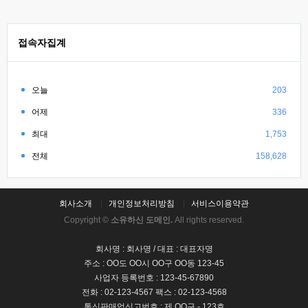
접속자집계
오늘
203
어제
336
최대
1,753
전체
158,628
회사소개
개인정보처리방침
서비스이용약관
Copyright ©
소유하신 도메인.
All rights reserved.
회사명 : 회사명 / 대표 : 대표자명
주소 : OO도 OO시 OO구 OO동 123-45
사업자 등록번호 : 123-45-67890
전화 : 02-123-4567 팩스 : 02-123-4568
통신판매업신고번호 : 제 OO구 - 123호