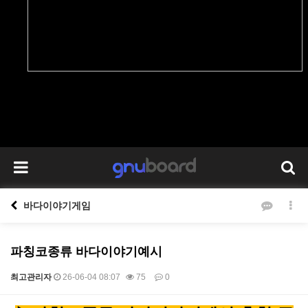
바다이야기게임
파칭코종류 바다이야기예시
최고관리자
26-06-04 08:07
75
0