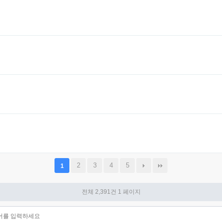
2
3
4
5
1
전체 2,391건
1 페이지