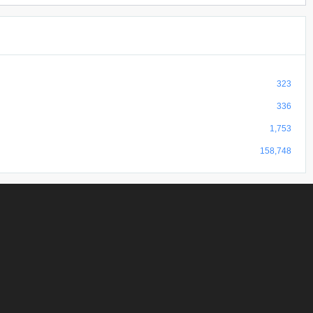
323
336
1,753
158,748