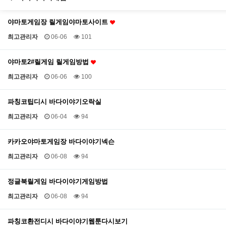
야마토게임장 릴게임야마토사이트
최고관리자
06-06
101
야마토2#릴게임 릴게임방법
최고관리자
06-06
100
파칭코팁디시 바다이야기오락실
최고관리자
06-04
94
카카오야마토게임장 바다이야기넥슨
최고관리자
06-08
94
정글북릴게임 바다이야기게임방법
최고관리자
06-08
94
파칭코환전디시 바다이야기웹툰다시보기