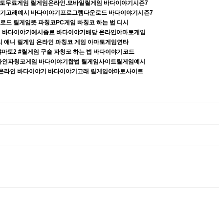
토무료게임 릴게임온라인.모바일릴게임 바다이야기시즌7
기고래예시 바다이야기프로그램다운로드 바다이야기시즌7
드 릴게임뜻 파칭코PC게임 빠칭코 하는 법 디시
 바다이야기예시종료 바다이야기배당 온라인야마토게임
리 애니 릴게임 온라인 파칭코 게임 야마토게임연타
마토2 #릴게임 구슬 파칭코 하는 법 바다이야기코드
라인파칭코게임 바다이야기합법 릴게임사이트릴게임예시
온라인 바다이야기 바다이야기고래 릴게임야마토사이트