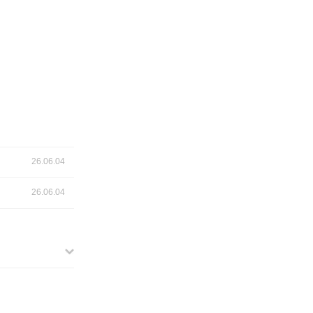
26.06.04
26.06.04