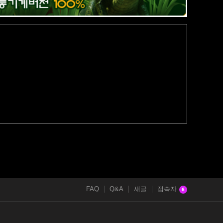
FAQ
Q&A
새글
접속자
6