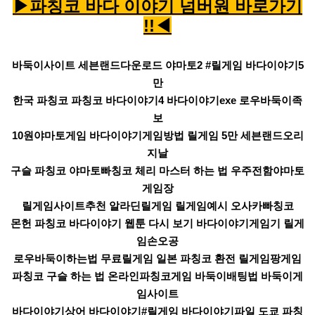
▶파칭코 바다 이야기 넘버원 바로가기
본문
!!◀
바둑이사이트 세븐랜드다운로드 야마토2 #릴게임 바다이야기5
만
한국 파칭코 파칭코 바다이야기4 바다이야기exe 로우바둑이족
보
10원야마토게임 바다이야기게임방법 릴게임 5만 세븐랜드오리
지날
구슬 파칭코 야마토빠칭코 체리 마스터 하는 법 우주전함야마토
게임장
릴게임사이트추천 알라딘릴게임 릴게임예시 오사카빠칭코
몬헌 파칭코 바다이야기 웹툰 다시 보기 바다이야기게임기 릴게
임손오공
로우바둑이하는법 무료릴게임 일본 파칭코 환전 릴게임팡게임
파칭코 구슬 하는 법 온라인파칭코게임 바둑이배팅법 바둑이게
임사이트
바다이야기상어 바다이야기#릴게임 바다이야기파일 도쿄 파칭