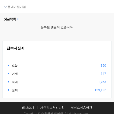
몰메가릴게임
댓글목록
0
등록된 댓글이 없습니다.
접속자집계
오늘
350
어제
347
최대
1,753
전체
159,122
회사소개
개인정보처리방침
서비스이용약관
Copyright ©
소유하신 도메인.
All rights reserved.