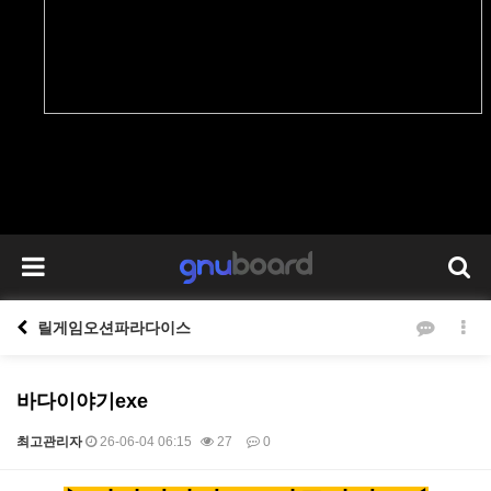
릴게임오션파라다이스
바다이야기exe
최고관리자
26-06-04 06:15
27
0