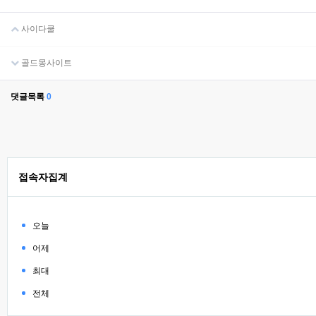
사이다쿨
골드몽사이트
댓글목록
0
접속자집계
오늘
어제
최대
전체